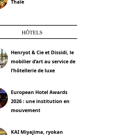
Thaïe
22 mars 2024
HÔTELS
Henryot & Cie et Dissidi, le
mobilier d’art au service de
l’hôtellerie de luxe
2026
European Hotel Awards
2026 : une institution en
mouvement
let 2026
KAI Miyajima, ryokan