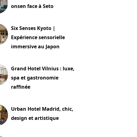
onsen face à Seto
24 juillet 2026
Six Senses Kyoto |
Expérience sensorielle
immersive au Japon
t 2026
Grand Hotel Vilnius : luxe,
spa et gastronomie
raffinée
t 2026
Urban Hotel Madrid, chic,
design et artistique
2 juillet 2026