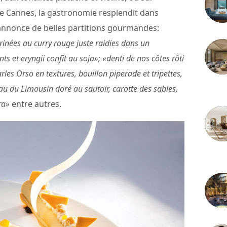
 de Cannes, la gastronomie resplendit dans
 annonce de belles partitions gourmandes:
inées au curry rouge juste raidies dans un
 et eryngii confit au soja»; «denti de nos côtes rôti
arles Orso en textures, bouillon piperade et tripettes,
eau du Limousin doré au sautoir, carotte des sables,
3 juille
ra»
entre autres.
2 juille