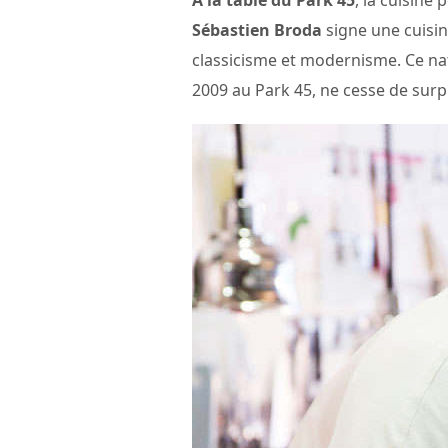
A la table du Park 45
, la cuisine 
Sébastien Broda
signe une cuisin
classicisme et modernisme. Ce nat
2009 au Park 45, ne cesse de surp