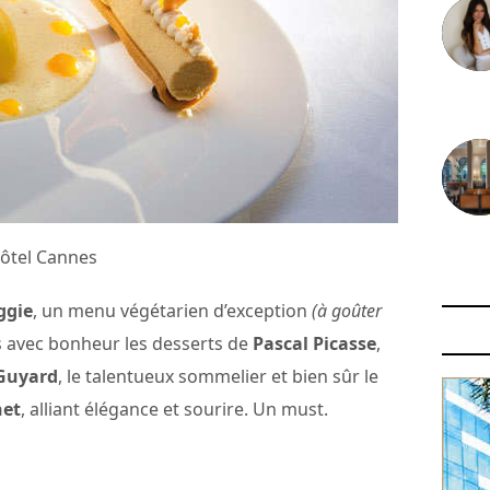
30 juin
29 juin
Hôtel Cannes
ggie
, un menu végétarien d’exception
(à goûter
s avec bonheur les desserts de
Pascal Picasse
,
Guyard
, le talentueux sommelier et bien sûr le
net
, alliant élégance et sourire. Un must.