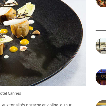
3 août 
29 juil
Hôtel Cannes
, aux tonalités pistache et violine, ou sur