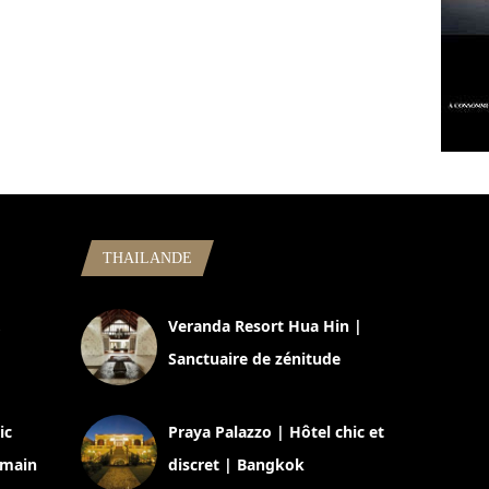
THAILANDE
,
Veranda Resort Hua Hin |
Sanctuaire de zénitude
30 août 2024
ic
Praya Palazzo | Hôtel chic et
omain
discret | Bangkok