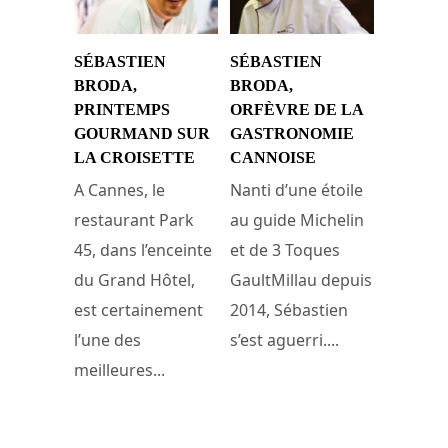
SÉBASTIEN
SÉBASTIEN
BRODA,
BRODA,
PRINTEMPS
ORFÈVRE DE LA
GOURMAND SUR
GASTRONOMIE
LA CROISETTE
CANNOISE
A Cannes, le
Nanti d’une étoile
restaurant Park
au guide Michelin
45, dans l’enceinte
et de 3 Toques
du Grand Hôtel,
GaultMillau depuis
est certainement
2014, Sébastien
l’une des
s’est aguerri....
meilleures...
14 juillet 2015
15 avril 2016