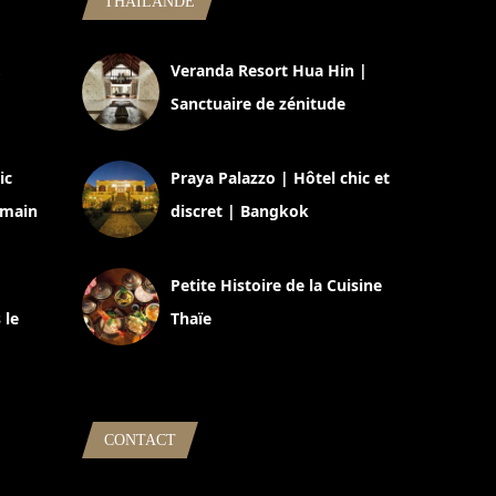
THAILANDE
,
Veranda Resort Hua Hin |
Sanctuaire de zénitude
30 août 2024
ic
Praya Palazzo | Hôtel chic et
omain
discret | Bangkok
13 avril 2024
Petite Histoire de la Cuisine
 le
Thaïe
22 mars 2024
CONTACT