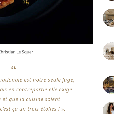
3 juille
Christian Le Squer
2 juille
rnationale est notre seule juge,
mais en contrepartie elle exige
e et que la cuisine soient
’est ça un trois étoiles ! ».