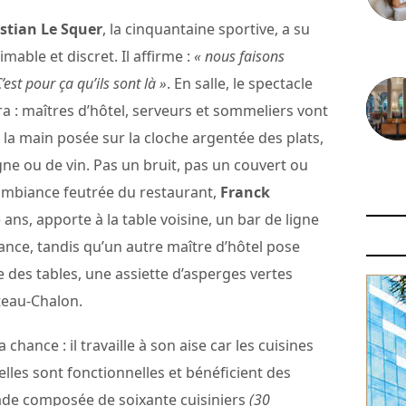
stian Le Squer
, la cinquantaine sportive, a su
30 juin
imable et discret. Il affirme :
« nous faisons
’est pour ça qu’ils sont là »
. En salle, le spectacle
éra : maîtres d’hôtel, serveurs et sommeliers vont
la main posée sur la cloche argentée des plats,
e ou de vin. Pas un bruit, pas un couvert ou
29 juin
’ambiance feutrée du restaurant,
Franck
 ans, apporte à la table voisine, un bar de ligne
nfance, tandis qu’un autre maître d’hôtel pose
 des tables, une assiette d’asperges vertes
teau-Chalon.
chance : il travaille à son aise car les cuisines
elles sont fonctionnelles et bénéficient des
ade composée de soixante cuisiniers
(30