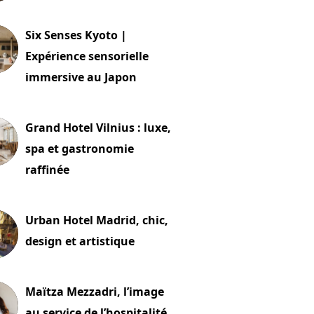
24 juillet 2026
Six Senses Kyoto |
Expérience sensorielle
immersive au Japon
t 2026
Grand Hotel Vilnius : luxe,
spa et gastronomie
raffinée
t 2026
Urban Hotel Madrid, chic,
design et artistique
2 juillet 2026
Maïtza Mezzadri, l’image
au service de l’hospitalité