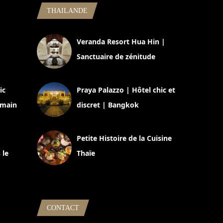
THAILANDE
,
Veranda Resort Hua Hin |
Sanctuaire de zénitude
30 août 2024
ic
Praya Palazzo | Hôtel chic et
omain
discret | Bangkok
13 avril 2024
Petite Histoire de la Cuisine
 le
Thaïe
22 mars 2024
CONTACT