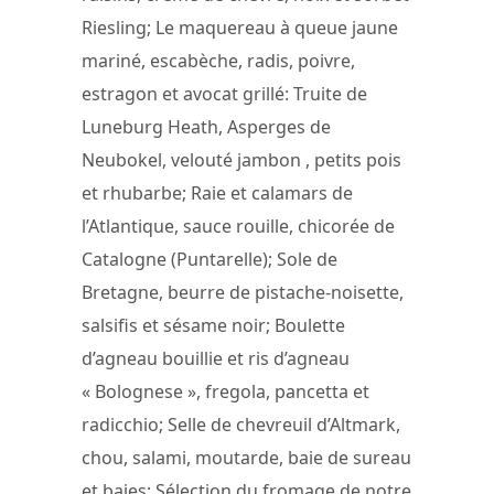
Riesling; Le maquereau à queue jaune
mariné, escabèche, radis, poivre,
estragon et avocat grillé: Truite de
Luneburg Heath, Asperges de
Neubokel, velouté jambon , petits pois
et rhubarbe; Raie et calamars de
l’Atlantique, sauce rouille, chicorée de
Catalogne (Puntarelle); Sole de
Bretagne, beurre de pistache-noisette,
salsifis et sésame noir; Boulette
d’agneau bouillie et ris d’agneau
« Bolognese », fregola, pancetta et
radicchio; Selle de chevreuil d’Altmark,
chou, salami, moutarde, baie de sureau
et baies; Sélection du fromage de notre