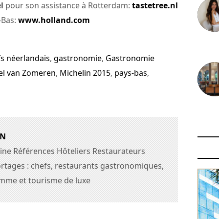
l
pour son assistance à Rotterdam:
tastetree.nl
-Bas:
www.holland.com
30 juin
s néerlandais
,
gastronomie
,
Gastronomie
el van Zomeren
,
Michelin 2015
,
pays-bas
,
29 juin
AN
ine Références Hôteliers Restaurateurs
rtages : chefs, restaurants gastronomiques,
amme et tourisme de luxe