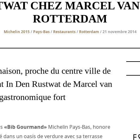
STWAT CHEZ MARCEL VAN
ROTTERDAM
Michelin 2015
/
Pays-Bas
/
Restaurants
/
Rotterdam
/ 21 novembre 2014
aison, proche du centre ville de
nt In Den Rustwat de Marcel van
 gastronomique fort
es
«Bib Gourmand»
Michelin Pays-Bas, honore
é dans un oasis de verdure avec sa terrasse