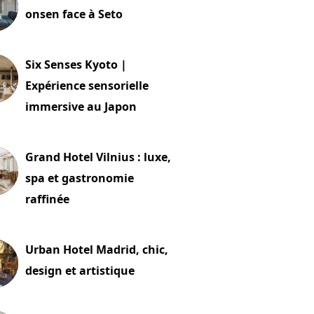
onsen face à Seto
24 juillet 2026
Six Senses Kyoto |
Expérience sensorielle
immersive au Japon
t 2026
Grand Hotel Vilnius : luxe,
spa et gastronomie
raffinée
t 2026
Urban Hotel Madrid, chic,
design et artistique
2 juillet 2026