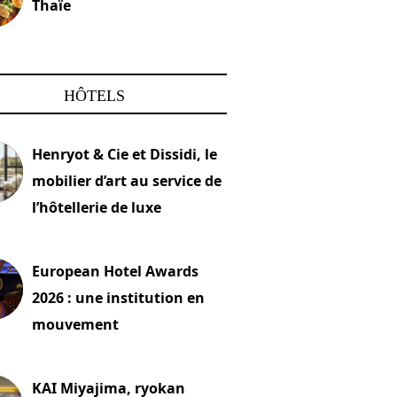
Thaïe
22 mars 2024
HÔTELS
Henryot & Cie et Dissidi, le
mobilier d’art au service de
l’hôtellerie de luxe
2026
European Hotel Awards
2026 : une institution en
mouvement
let 2026
KAI Miyajima, ryokan