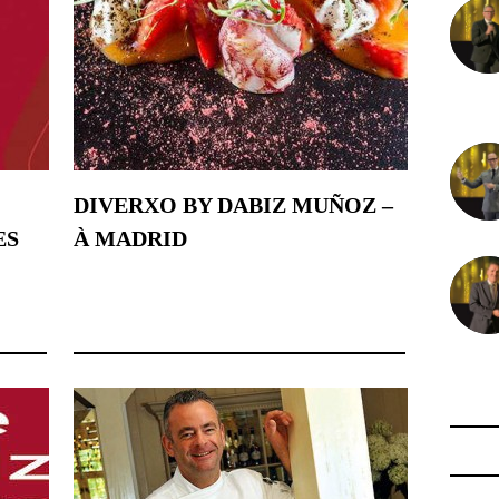
22 nov
DIVERXO BY DABIZ MUÑOZ –
ES
À MADRID
26 novembre 2014
21 nov