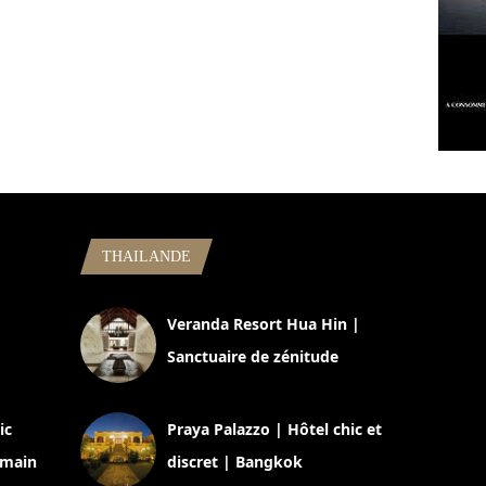
THAILANDE
,
Veranda Resort Hua Hin |
Sanctuaire de zénitude
30 août 2024
ic
Praya Palazzo | Hôtel chic et
omain
discret | Bangkok