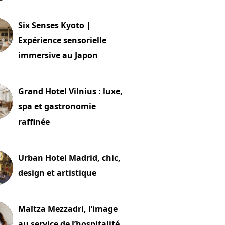
24 juillet 2026
Six Senses Kyoto |
Expérience sensorielle
immersive au Japon
t 2026
Grand Hotel Vilnius : luxe,
spa et gastronomie
raffinée
t 2026
Urban Hotel Madrid, chic,
design et artistique
2 juillet 2026
Maïtza Mezzadri, l’image
au service de l’hospitalité