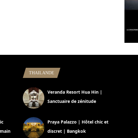
THAILANDE
,
Veranda Resort Hua Hin |
Sanctuaire de zénitude
30 août 2024
ic
Praya Palazzo | Hôtel chic et
omain
discret | Bangkok