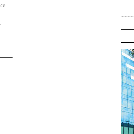
nce
.