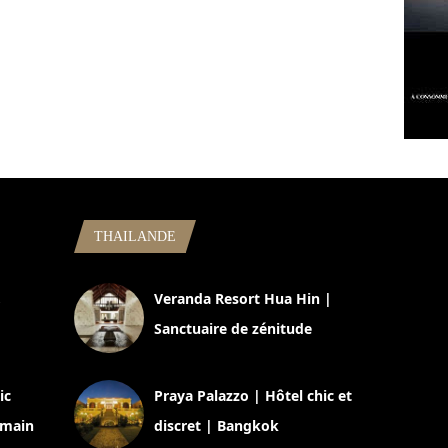
THAILANDE
,
Veranda Resort Hua Hin |
Sanctuaire de zénitude
30 août 2024
ic
Praya Palazzo | Hôtel chic et
omain
discret | Bangkok