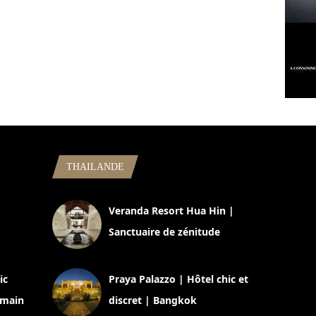
THAILANDE
,
Veranda Resort Hua Hin |
Sanctuaire de zénitude
30 août 2024
ic
Praya Palazzo | Hôtel chic et
omain
discret | Bangkok