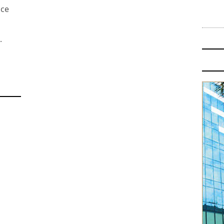
nce
.