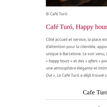
© Café Turó
Café Turó, Happy hours
Côté accueil et service, la place es
d’attention pour la clientèle, ap
unique à Barcelone. Le soir venu, 
« happy hours »
et des
« afters »
pou
une atmosphère élégante et intim
Out »
. Le Café Turó a déjà trouvé
Cafe Tur