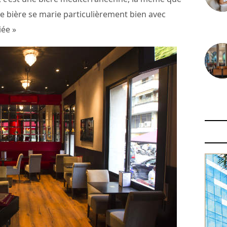
te bière se marie particulièrement bien avec
30 juin
iée »
29 juin