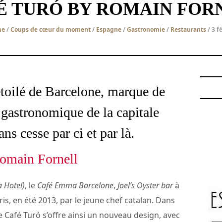
É TURÓ BY ROMAIN FOR
ne
/
Coups de cœur du moment
/
Espagne
/
Gastronomie
/
Restaurants
/ 3 f
toilé de Barcelone, marque de
 gastronomique de la capitale
ns cesse par ci et par là.
Romain Fornell
a Hotel)
, le
Café Emma Barcelone
,
Joel’s Oyster bar
à
ris, en été 2013, par le jeune chef catalan. Dans
 le Café Turó s’offre ainsi un nouveau design, avec