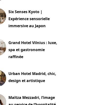
24 juillet 2026
Six Senses Kyoto |
Expérience sensorielle
immersive au Japon
t 2026
Grand Hotel Vilnius : luxe,
spa et gastronomie
raffinée
t 2026
Urban Hotel Madrid, chic,
design et artistique
2 juillet 2026
Maïtza Mezzadri, l’image
au service de l’hospitalité