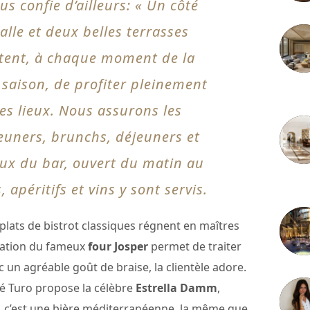
s confie d’ailleurs: « Un côté
alle et deux belles terrasses
tent, à chaque moment de la
 saison, de profiter pleinement
3 juille
es lieux. Nous assurons les
jeuners, brunchs, déjeuners et
eux du bar, ouvert du matin au
2 juille
s, apéritifs et vins y sont servis.
t plats de bistrot classiques régnent en maîtres
lisation du fameux
four Josper
permet de traiter
 un agréable goût de braise, la clientèle adore.
fé Turo propose la célèbre
Estrella Damm
,
, c’est une bière méditerranéenne, la même que