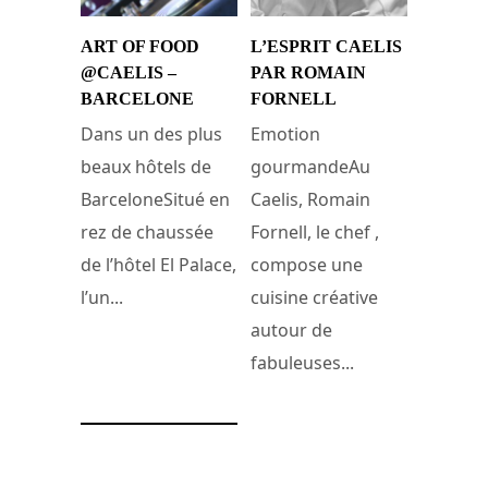
ART OF FOOD
L’ESPRIT CAELIS
@CAELIS –
PAR ROMAIN
BARCELONE
FORNELL
Dans un des plus
Emotion
beaux hôtels de
gourmandeAu
BarceloneSitué en
Caelis, Romain
rez de chaussée
Fornell, le chef ,
de l’hôtel El Palace,
compose une
l’un...
cuisine créative
autour de
fabuleuses...
24 avril 2015
14 février 2012