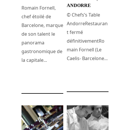
ANDORRE
Romain Fornell,
© Chefs’s Table
chef étoilé de
AndorreRestauran
Barcelone, marque
t fermé
de son talent le
définitivementRo
panorama
main Fornell (Le
gastronomique de
Caelis- Barcelone...
la capitale...
7 juillet 2019
3 février 2022