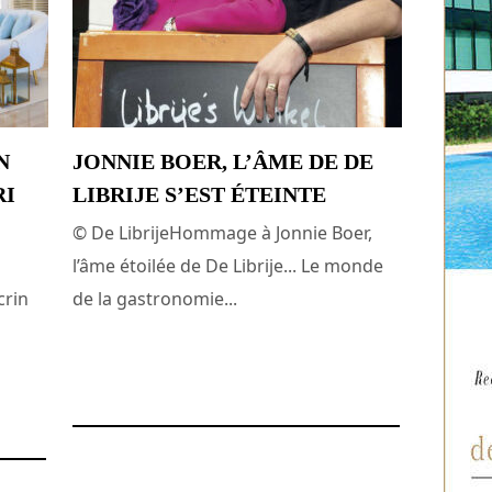
N
JONNIE BOER, L’ÂME DE DE
RI
LIBRIJE S’EST ÉTEINTE
© De LibrijeHommage à Jonnie Boer,
l’âme étoilée de De Librije... Le monde
crin
de la gastronomie...
24 avril 2025