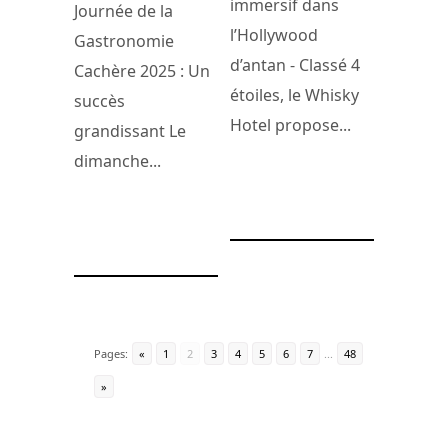
immersif dans
Journ
ée de la
l’Hollywood
Gastronomie
d’antan - Classé 4
Cachère 2025 : Un
étoiles, le Whisky
succès
Hotel propose...
grandissant Le
dimanche...
28 avril 2025
16 mai 2025
Pages:
«
1
2
3
4
5
6
7
...
48
»