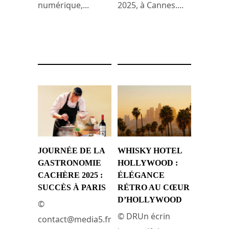
numérique,...
2025, à Cannes....
15 juin 2025
12 juin 2025
JOURNÉE DE LA
WHISKY HOTEL
GASTRONOMIE
HOLLYWOOD :
CACHÈRE 2025 :
ÉLÉGANCE
SUCCÈS À PARIS
RÉTRO AU CŒUR
D’HOLLYWOOD
©
© DRUn écrin
contact@media5.fr