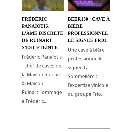
FRÉDÉRIC
BEER150 : CAVE À
PANAÏOTIS,
BIÈRE
L’ÂME DISCRÈTE
PROFESSIONNEL
DE RUINART
LE SIGNÉE FRIO.
S’EST ÉTEINTE
Une cave à bière
Frédéric Panaïotis
professionnelle
- chef de caves de
signée La
la Maison Ruinart
Sommelière :
© Maison
l’expertise vinicole
RuinartHommage
du groupe Frio...
à Frédéric...
15 juin 2025
16 juin 2025