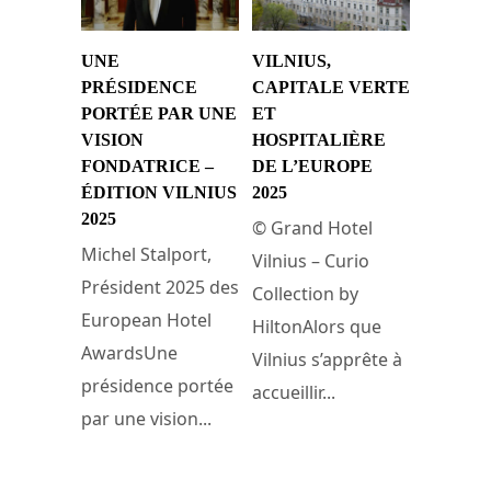
UNE
VILNIUS,
PRÉSIDENCE
CAPITALE VERTE
PORTÉE PAR UNE
ET
VISION
HOSPITALIÈRE
FONDATRICE –
DE L’EUROPE
ÉDITION VILNIUS
2025
2025
© Grand Hotel
Michel Stalport,
Vilnius – Curio
Président 2025 des
Collection by
European Hotel
HiltonAlors que
AwardsUne
Vilnius s’apprête à
présidence portée
accueillir...
par une vision...
7 juillet 2025
8 juillet 2025