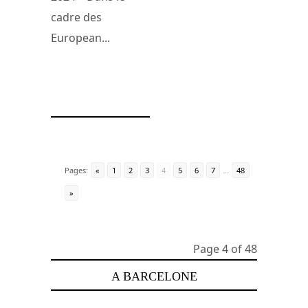
cadre des
European...
24 octobre 2024
Pages:
«
1
2
3
4
5
6
7
...
48
»
Page 4 of 48
A BARCELONE