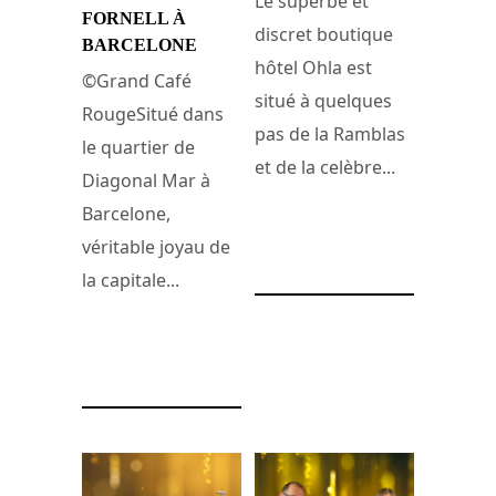
Le superbe et
FORNELL À
discret boutique
BARCELONE
hôtel Ohla est
©Grand Café
situé à quelques
RougeSitué dans
pas de la Ramblas
le quartier de
et de la celèbre...
Diagonal Mar à
Barcelone,
5 novembre 2024
véritable joyau de
la capitale...
11 mars 2025