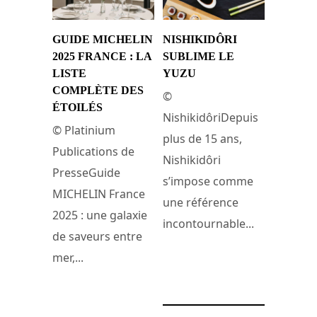
GUIDE MICHELIN
NISHIKIDÔRI
2025 FRANCE : LA
SUBLIME LE
LISTE
YUZU
COMPLÈTE DES
©
ÉTOILÉS
NishikidôriDepuis
© Platinium
plus de 15 ans,
Publications de
Nishikidôri
PresseGuide
s’impose comme
MICHELIN France
une référence
2025 : une galaxie
incontournable...
de saveurs entre
mer,...
23 mars 2025
31 mars 2025