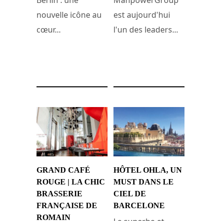
Berlin : une
ManpowerGroup
nouvelle icône au
est aujourd'hui
cœur...
l'un des leaders...
22 mars 2025
21 mars 2025
GRAND CAFÉ
HÔTEL OHLA, UN
ROUGE | LA CHIC
MUST DANS LE
BRASSERIE
CIEL DE
FRANÇAISE DE
BARCELONE
ROMAIN