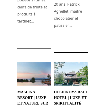
poissons fumés,
20 ans, Patrick
œufs de truite et
Agnellet, maître
produits à
chocolatier et
tartiner,...
pâtissier,...
11 juillet 2024
9 juillet 2024
MASLINA
HOSHINOYA BALI
RESORT | LUXE
HOTEL | LUXE ET
ET NATURE SUR
SPIRITUALITÉ