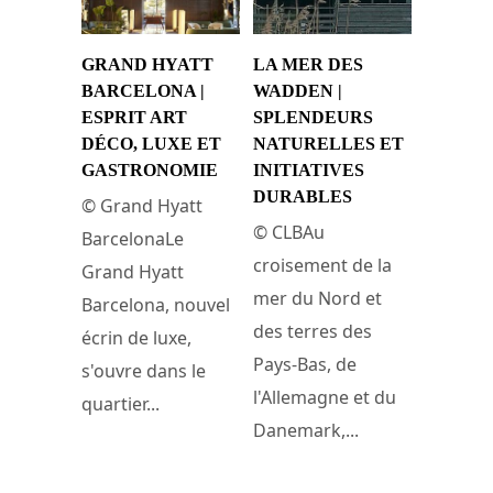
GRAND HYATT
LA MER DES
BARCELONA |
WADDEN |
ESPRIT ART
SPLENDEURS
DÉCO, LUXE ET
NATURELLES ET
GASTRONOMIE
INITIATIVES
DURABLES
© Grand Hyatt
© CLBAu
BarcelonaLe
croisement de la
Grand Hyatt
mer du Nord et
Barcelona, nouvel
des terres des
écrin de luxe,
Pays-Bas, de
s'ouvre dans le
l'Allemagne et du
quartier...
Danemark,...
25 mai 2024