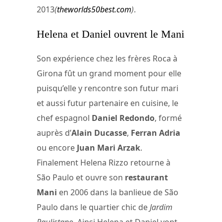
2013
(
theworlds50best.com
)
.
Helena et Daniel ouvrent le Mani
Son expérience chez les frères Roca à
Girona fût un grand moment pour elle
puisqu’elle y rencontre son futur mari
et aussi futur partenaire en cuisine, le
chef espagnol
Daniel Redondo
, formé
auprès d’
Alain Ducasse
,
Ferran Adria
ou encore
Juan Mari Arzak
.
Finalement Helena Rizzo retourne à
São Paulo et ouvre son
restaurant
Mani
en 2006 dans la banlieue de São
Paulo dans le quartier chic de
Jardim
Paulistano
. Ainsi Helena et Daniel vont