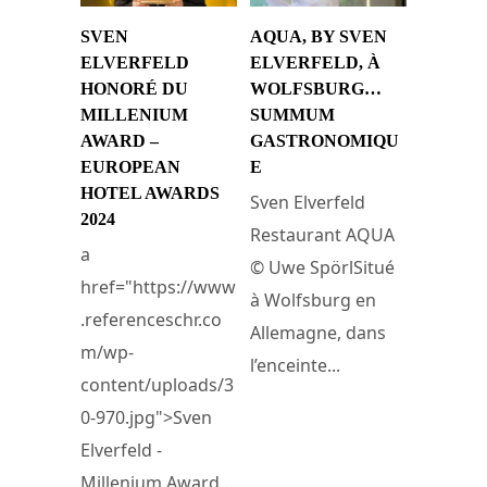
SVEN
AQUA, BY SVEN
ELVERFELD
ELVERFELD, À
HONORÉ DU
WOLFSBURG…
MILLENIUM
SUMMUM
AWARD –
GASTRONOMIQU
EUROPEAN
E
HOTEL AWARDS
Sven Elverfeld
2024
Restaurant AQUA
a
© Uwe SpörlSitué
href="https://www
à Wolfsburg en
.referenceschr.co
Allemagne, dans
m/wp-
l’enceinte...
content/uploads/3
0-970.jpg">Sven
22 mars 2022
Elverfeld -
Millenium Award...