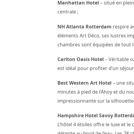
Manhattan Hotel
– situé en plei
centrale ;
NH Atlanta Rotterdam
respire a
éléments Art Déco, ses lustres im
chambres sont équipées de tout le
Carlton Oasis Hotel
– Véritable o
est idéal pour profiter d’un séjo
Best Western Art Hotel
– une sit
minutes à pied de l’Ahoy et du no
impressionnante sur la silhouett
Hampshire Hotel Savoy Rotter
L’hôtel 4 étoiles offre le luxe et 
détente au bord de l’eau. Les 78