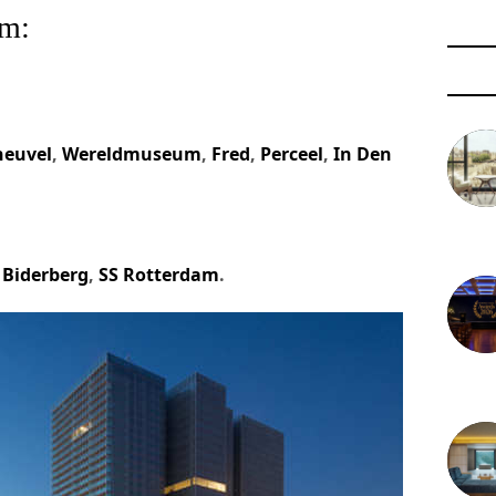
am:
heuvel
,
Wereldmuseum
,
Fred
,
Perceel
,
In Den
3 août 
 Biderberg
,
SS Rotterdam
.
29 juil