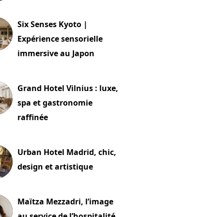
24 juillet 2026
Six Senses Kyoto |
Expérience sensorielle
immersive au Japon
t 2026
Grand Hotel Vilnius : luxe,
spa et gastronomie
raffinée
t 2026
Urban Hotel Madrid, chic,
design et artistique
2 juillet 2026
Maïtza Mezzadri, l’image
au service de l’hospitalité