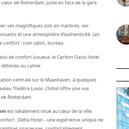
n cœur de Rotterdam, juste en face de la gare
30 juin
vec ses magnifiques sols en marbres, ses
posants et une atmosphère d’authenticité. Les
 confort : coin salon, bureau.
29 juin
asis de confort luxueux, le Carlton Oasis Hotel
ur détendu au calme.
uation centrale sur le Maashaven, à quelques
uveau Théâtre Luxor. L’hôtel offre une vue
e de Rotterdam
dam
est idéalement situé au cœur de la ville.
le confort ; Delta Hotel – une expérience unique de
 chambres spacieuses, confortablement