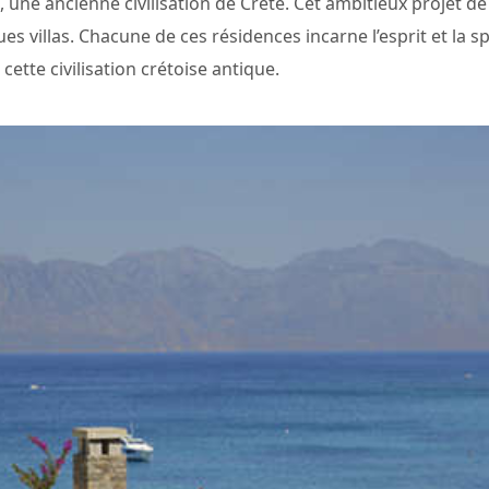
ne ancienne civilisation de Crète. Cet ambitieux projet de r
es villas. Chacune de ces résidences incarne l’esprit et la 
cette civilisation crétoise antique.