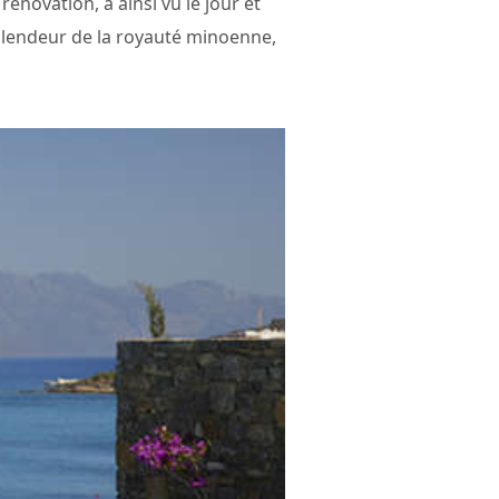
énovation, a ainsi vu le jour et
splendeur de la royauté minoenne,