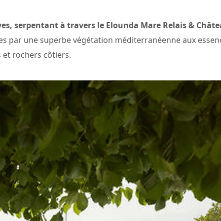
sives, serpentant à travers le Elounda Mare Relais & Chât
 par une superbe végétation méditerranéenne aux essence
 et rochers côtiers.