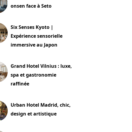
onsen face à Seto
24 juillet 2026
Six Senses Kyoto |
Expérience sensorielle
immersive au Japon
t 2026
Grand Hotel Vilnius : luxe,
spa et gastronomie
raffinée
t 2026
Urban Hotel Madrid, chic,
design et artistique
2 juillet 2026