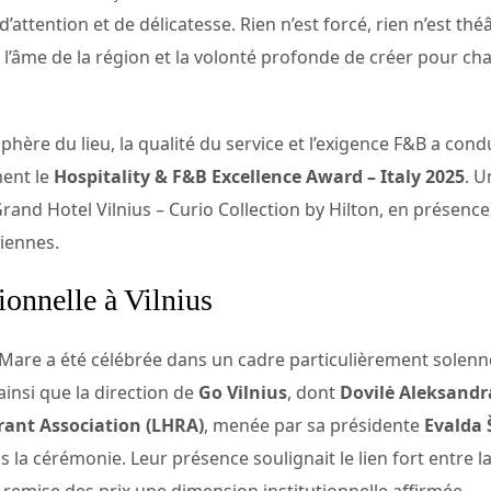
’attention et de délicatesse. Rien n’est forcé, rien n’est théâ
fois l’âme de la région et la volonté profonde de créer pour 
hère du lieu, la qualité du service et l’exigence F&B a con
ment le
Hospitality & F&B Excellence Award – Italy 2025
. U
nd Hotel Vilnius – Curio Collection by Hilton, en présence
niennes.
ionnelle à Vilnius
Mare a été célébrée dans un cadre particulièrement solennel
 ainsi que la direction de
Go Vilnius
, dont
Dovilė Aleksandr
rant Association (LHRA)
, menée par sa présidente
Evalda 
a cérémonie. Leur présence soulignait le lien fort entre la vi
remise des prix une dimension institutionnelle affirmée.