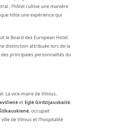
tral : l’hôtel cultive une manière
chaque hôte une expérience qui
duit le Board des European Hotel
ne distinction attribuée lors de la
 des principales personnalités du
. La vice-maire de Vilnius,
avičienė
et
Eglė Girdzijauskaitė
.
Šiškauskienė
, occupait
lle de Vilnius et l’hospitalité