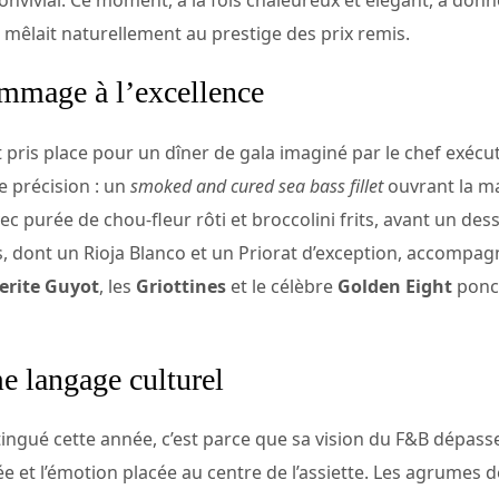
 mêlait naturellement au prestige des prix remis.
ommage à l’excellence
t pris place pour un dîner de gala imaginé par le chef exécu
 précision : un
smoked and cured sea bass fillet
ouvrant la ma
ec purée de chou-fleur rôti et broccolini frits, avant un des
s, dont un Rioja Blanco et un Priorat d’exception, accompagn
rite Guyot
, les
Griottines
et le célèbre
Golden Eight
ponct
 langage culturel
ingué cette année, c’est parce que sa vision du F&B dépasse l
e et l’émotion placée au centre de l’assiette. Les agrumes de