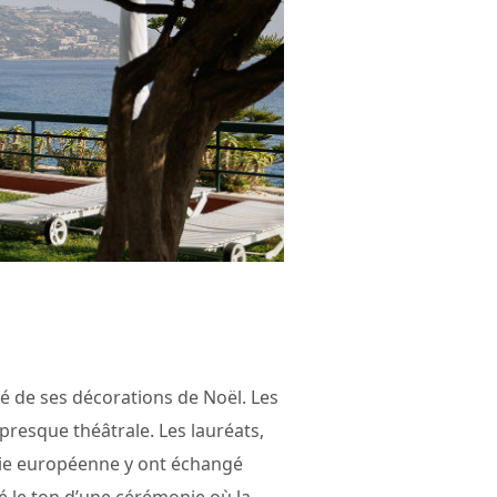
ré de ses décorations de Noël. Les
presque théâtrale. Les lauréats,
erie européenne y ont échangé
é le ton d’une cérémonie où la