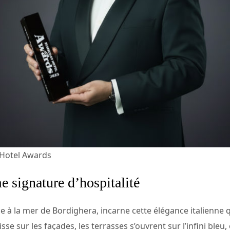
 Hotel Awards
 signature d’hospitalité
e à la mer de Bordighera, incarne cette élégance italienne q
lisse sur les façades, les terrasses s’ouvrent sur l’infini bl