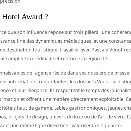
 précision.
 Hotel Award ?
parce que son influence repose sur trois piliers : une cohéren
issance fine des dynamiques médiatiques, et une constance
e destination touristique, travailler avec Pascale Venot rev
e amplifie la crédibilité et renforce la légitimité.
onnaissables de l’agence réside dans ses dossiers de presse
des informations redondantes, les dossiers Venot se disting
nence et leur élégance. Ils respectent le temps des journalis
ormation et offrent une matière directement exploitable. Ce
s : hôtels haut de gamme, tables gastronomiques, jeunes che
ues, projets de design, univers du luxe ou de l’art de vivre.
ant une même ligne directrice : valoriser la singularité.