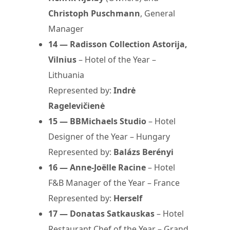
Christoph Puschmann
, General
Manager
14 — Radisson Collection Astorija,
Vilnius
– Hotel of the Year –
Lithuania
Represented by:
Indrė
Ragelevičienė
15 — BBMichaels Studio
– Hotel
Designer of the Year – Hungary
Represented by:
Balázs Berényi
16 — Anne-Joëlle Racine
– Hotel
F&B Manager of the Year – France
Represented by:
Herself
17 — Donatas Satkauskas
– Hotel
Restaurant Chef of the Year – Grand