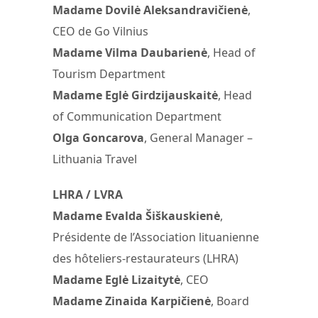
Madame Dovilė Aleksandravičienė
,
CEO de Go Vilnius
Madame Vilma Daubarienė
, Head of
Tourism Department
Madame Eglė Girdzijauskaitė
, Head
of Communication Department
Olga Goncarova
, General Manager –
Lithuania Travel
LHRA / LVRA
Madame Evalda Šiškauskienė
,
Présidente de l’Association lituanienne
des hôteliers-restaurateurs (LHRA)
Madame Eglė Lizaitytė
, CEO
Madame Zinaida Karpičienė
, Board