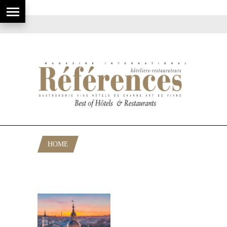
HOME
POSTS TAGGED "ÉVÉNEMENT
HÔTELIER INTERNATIONAL VILNIUS"