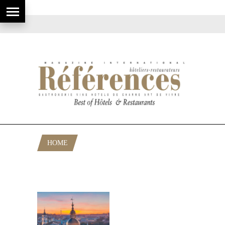
HOME
POSTS TAGGED "LAURÉATS
HÔTELLERIE EUROPÉENNE 2025"