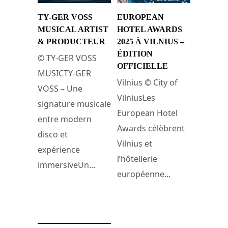
TY-GER VOSS
EUROPEAN
MUSICAL ARTIST
HOTEL AWARDS
& PRODUCTEUR
2025 À VILNIUS –
ÉDITION
© TY-GER VOSS
OFFICIELLE
MUSICTY-GER
Vilnius © City of
VOSS – Une
VilniusLes
signature musicale
European Hotel
entre modern
Awards célèbrent
disco et
Vilnius et
expérience
l’hôtellerie
immersiveUn...
européenne...
11 avril 2026
17 novembre 2025