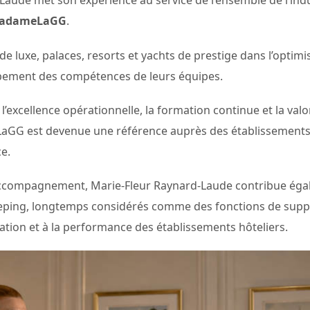
Laude met son expérience au service de l’ensemble de l’indu
adameLaGG
.
e luxe, palaces, resorts et yachts de prestige dans l’optimi
pement des compétences de leurs équipes.
excellence opérationnelle, la formation continue et la valo
G est devenue une référence auprès des établissements s
ce.
’accompagnement, Marie-Fleur Raynard-Laude contribue égal
eping, longtemps considérés comme des fonctions de support
utation et à la performance des établissements hôteliers.