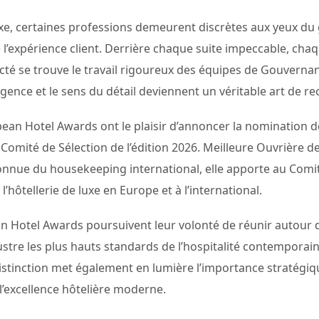
luxe, certaines professions demeurent discrètes aux yeux du
 l’expérience client. Derrière chaque suite impeccable, chaq
cté se trouve le travail rigoureux des équipes de Gouverna
xigence et le sens du détail deviennent un véritable art de rec
opean Hotel Awards ont le plaisir d’annoncer la nomination
omité de Sélection de l’édition 2026. Meilleure Ouvrière d
onnue du housekeeping international, elle apporte au Comit
’hôtellerie de luxe en Europe et à l’international.
n Hotel Awards poursuivent leur volonté de réunir autour d
lustre les plus hauts standards de l’hospitalité contemporai
distinction met également en lumière l’importance stratégi
l’excellence hôtelière moderne.