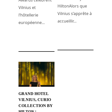
Awards célèbrent
HiltonAlors que
Vilnius et
Vilnius s’apprête à
l’hôtellerie
accueillir...
européenne...
7 juillet 2025
17 novembre 2025
GRAND HOTEL
VILNIUS, CURIO
COLLECTION BY
HILTON |