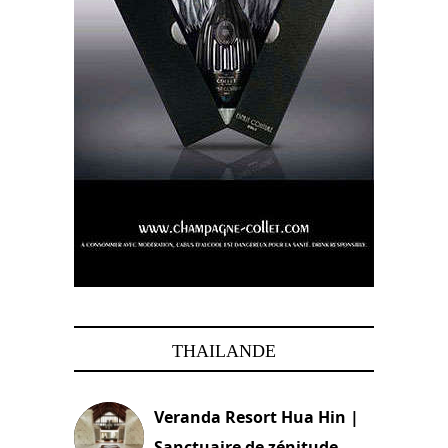
THAILANDE
Veranda Resort Hua Hin |
Sanctuaire de zénitude