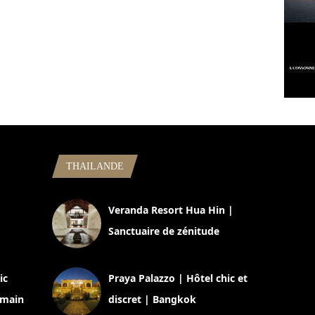
THAILANDE
,
Veranda Resort Hua Hin |
Sanctuaire de zénitude
30 août 2024
ic
Praya Palazzo | Hôtel chic et
omain
discret | Bangkok