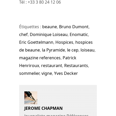
Tél : +33 3 80 24 12 06
Étiquettes :
beaune
,
Bruno Dumont
,
chef
,
Dominique Loiseau
,
Enomatic
,
Eric Goettelmann
,
Hospices
,
hospices
de beaune
,
la Pyramide
,
le cep
,
loiseau
,
magazine references
,
Patrick
Henriroux
,
restaurant
,
Restaurants
,
sommelier
,
vigne
,
Yves Decker
JEROME CHAPMAN
Journaliste magazine Références