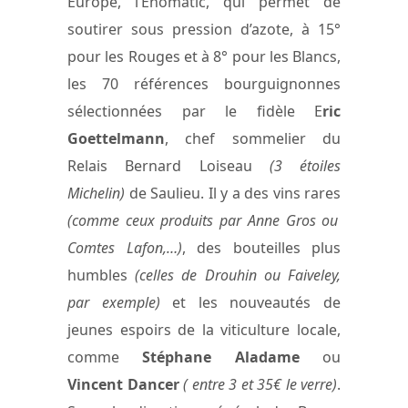
Europe, l’Enomatic, qui permet de
soutirer sous pression d’azote, à 15°
pour les Rouges et à 8° pour les Blancs,
les 70 références bourguignonnes
sélectionnées par le fidèle E
ric
Goettelmann
, chef sommelier du
Relais Bernard Loiseau
(3 étoiles
Michelin)
de Saulieu. Il y a des vins rares
(comme ceux produits par Anne Gros ou
Comtes Lafon,…)
, des bouteilles plus
humbles
(celles de Drouhin ou Faiveley,
par exemple)
et les nouveautés de
jeunes espoirs de la viticulture locale,
comme
Stéphane Aladame
ou
Vincent Dancer
( entre 3 et 35€ le verre)
.