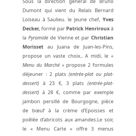
Sous la direction général de Bruno
Dumont qui vient du Relais Bernard
Loiseau à Saulieu. le jeune chef,
Yves
Decker,
formé par
Patrick Henriroux
à
la
Pyramide
de Vienne et par
Christian
Morisset
au Juana de Juan-les-Pins,
propose un vaste choix.. A midi, le
«
Menu du Marché »
propose 2 formules
déjeuner : 2 plats
(entrée-plat ou plat-
dessert)
à 23 €, 3 plats
(entrée-plat-
dessert)
à 28 €, comme par exemple
jambon persillé de Bourgogne, pièce
de bœuf à la crème d’Epoisses et
poêlée d’abricots aux amandes.Le soir,
le « Menu Carte » offre 3 menus