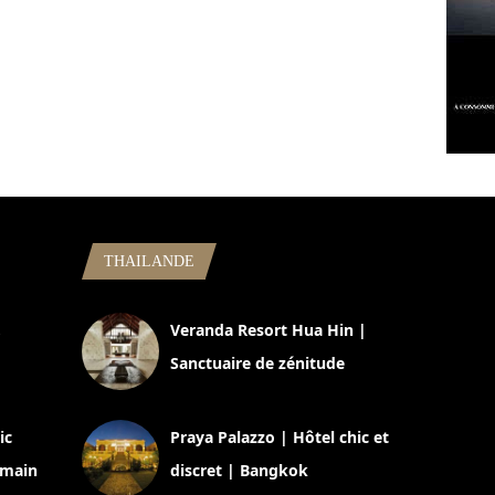
THAILANDE
,
Veranda Resort Hua Hin |
Sanctuaire de zénitude
30 août 2024
ic
Praya Palazzo | Hôtel chic et
omain
discret | Bangkok