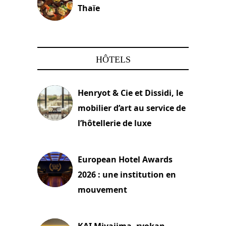
Thaïe
22 mars 2024
HÔTELS
Henryot & Cie et Dissidi, le
mobilier d’art au service de
l’hôtellerie de luxe
3 août 2026
European Hotel Awards
2026 : une institution en
mouvement
29 juillet 2026
KAI Miyajima, ryokan