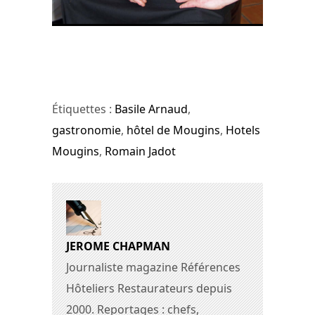
Romain Jadot et Basile Arnaud ©
Jérôme Chapman
Étiquettes :
Basile Arnaud
,
gastronomie
,
hôtel de Mougins
,
Hotels
Mougins
,
Romain Jadot
JEROME CHAPMAN
Journaliste magazine Références
Hôteliers Restaurateurs depuis
2000. Reportages : chefs,