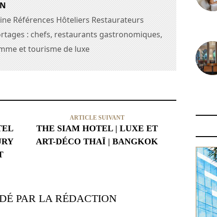
AN
ine Références Hôteliers Restaurateurs
30 juin
rtages : chefs, restaurants gastronomiques,
amme et tourisme de luxe
29 juin
ARTICLE SUIVANT
TEL
THE SIAM HOTEL | LUXE ET
URY
ART-DÉCO THAÏ | BANGKOK
T
É PAR LA RÉDACTION