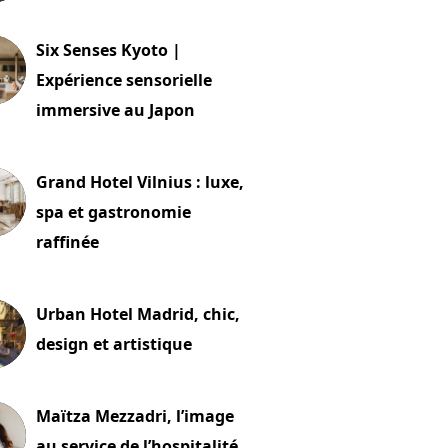
24 juillet 2026
Six Senses Kyoto |
Expérience sensorielle
immersive au Japon
t 2026
Grand Hotel Vilnius : luxe,
spa et gastronomie
raffinée
t 2026
Urban Hotel Madrid, chic,
design et artistique
2 juillet 2026
Maïtza Mezzadri, l’image
au service de l’hospitalité