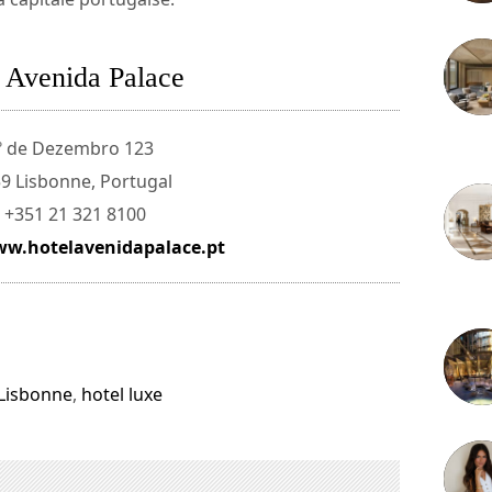
 Avenida Palace
1º de Dezembro 123
3 juille
9 Lisbonne, Portugal
: +351 21 321 8100
w.hotelavenidapalace.pt
2 juille
 Lisbonne
,
hotel luxe