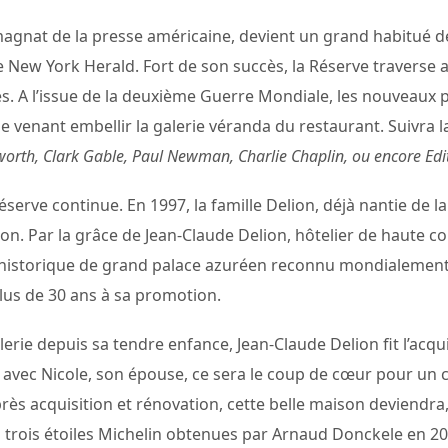
magnat de la presse américaine, devient un grand habitué de 
e New York Herald. Fort de son succès, la Réserve traverse 
s. A l’issue de la deuxième Guerre Mondiale, les nouveaux p
ine venant embellir la galerie véranda du restaurant. Suivr
orth, Clark Gable, Paul Newman, Charlie Chaplin, ou encore Edit
Réserve continue. En 1997, la famille Delion, déjà nantie de l
tion. Par la grâce de Jean-Claude Delion, hôtelier de haute
historique de grand palace azuréen reconnu mondialement, 
lus de 30 ans à sa promotion.
erie depuis sa tendre enfance, Jean-Claude Delion fit l’acqu
, avec Nicole, son épouse, ce sera le coup de cœur pour un
près acquisition et rénovation, cette belle maison deviendra, 
 trois étoiles Michelin obtenues par Arnaud Donckele en 20