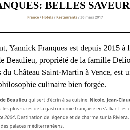
NQUES: BELLES SAVEUR
France
/
Hôtels
/
Restaurants
/ 30 mars 2017
nt, Yannick Franques est depuis 2015 à l
e Beaulieu, propriété de la famille Delion
du Château Saint-Martin à Vence, est un
 philosophie culinaire bien forgée.
 de Beaulieu
qui sert d’écrin à sa cuisine.
Nicole, Jean-Clau
s les plus sures de la gastronomie française en s’alliant le
nce 2004
. Destination de légende et de charme sur la Riviera,
n des palaces méditerranéens.