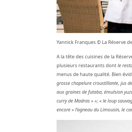
Yannick Franques © La Réserve de
A la tête des cuisines de la Réser
plusieurs restaurants dont
le rest
menus de haute qualité. Bien évi
grosse chapelure croustillante, jus d
aux graines de futaba, émulsion yuzu 
curry de Madras » »; « le loup sauvage
encore « l’agneau du Limousin, le car