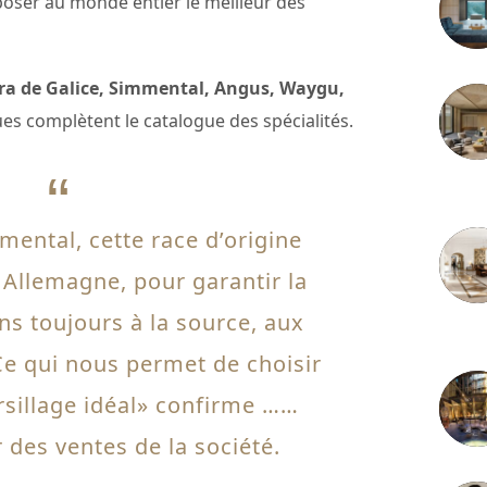
poser au monde entier le meilleur des
rra de Galice, Simmental, Angus, Waygu,
s complètent le catalogue des spécialités.
3 juille
mental, cette race d’origine
 Allemagne, pour garantir la
ns toujours à la source, aux
2 juille
Ce qui nous permet de choisir
rsillage idéal» confirme ……
r des ventes de la société.