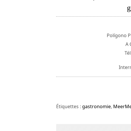
g
Polígono P
A 
Tél
Inter
Étiquettes :
gastronomie
,
MeerMe