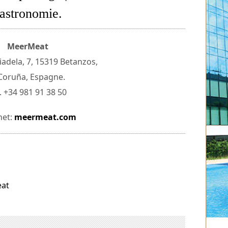
astronomie.
MeerMeat
iadela, 7, 15319 Betanzos,
Coruña, Espagne.
. +34 981 91 38 50
net:
meermeat.com
at