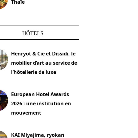
Thaïe
22 mars 2024
HÔTELS
Henryot & Cie et Dissidi, le
mobilier d’art au service de
l’hôtellerie de luxe
2026
European Hotel Awards
2026 : une institution en
mouvement
let 2026
KAI Miyajima, ryokan