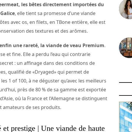
eermeat, les bêtes directement importées du
 Galice
, elle tient sa promesse d’une viande
es avec os, en filets, en TBone entière, elle est
30 juin
conservation des textures et des arômes.
enfin une rareté, la viande de veau Premium
.
e et fine. Elle a perdu l’eau qui contrarie
e secret : un affinage dans des conditions de
29 juin
es, qualifié de «Dryaged» qui permet de
es 1 of 100, à ne déguster qu’avec les meilleurs
jourd’hui, près de 80 % de sa gamme est exportée
d’Asie, où la France et l’Allemagne se distinguent
 amateurs de ses produits.
 et prestige | Une viande de haute