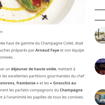
an
cuvée haut de gamme du Champagne Collet, était
ouches préparés par
Arnaud Faye
et son équipe
3 août 
onvives.
 par un
déjeuner de haute volée
, mettant à
r les excellentes partitions gourmandes du chef
29 juil
oivrons, framboise »
et les
« Gnocchis au
rent les parfaits compagnons du
Champagne
nt à l’unanimité les papilles de tous les convives.