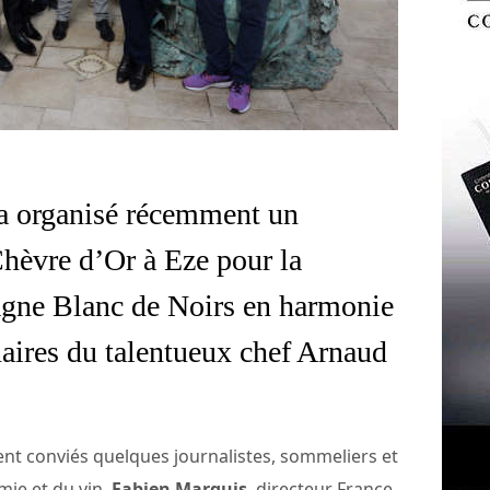
a organisé récemment un
Chèvre d’Or à Eze pour la
gne Blanc de Noirs en harmonie
naires du talentueux chef Arnaud
ent conviés quelques journalistes, sommeliers et
ie et du vin.
Fabien Marquis
, directeur France