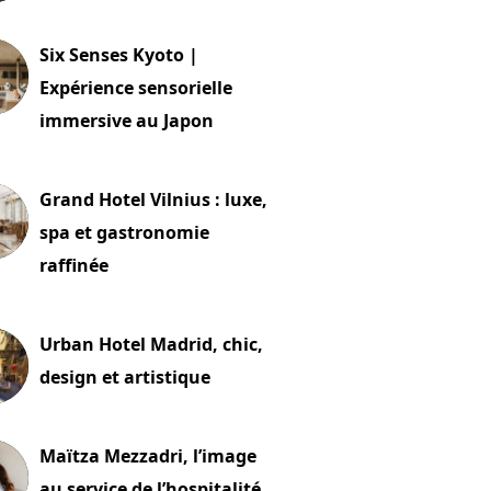
24 juillet 2026
Six Senses Kyoto |
Expérience sensorielle
immersive au Japon
t 2026
Grand Hotel Vilnius : luxe,
spa et gastronomie
raffinée
t 2026
Urban Hotel Madrid, chic,
design et artistique
2 juillet 2026
Maïtza Mezzadri, l’image
au service de l’hospitalité