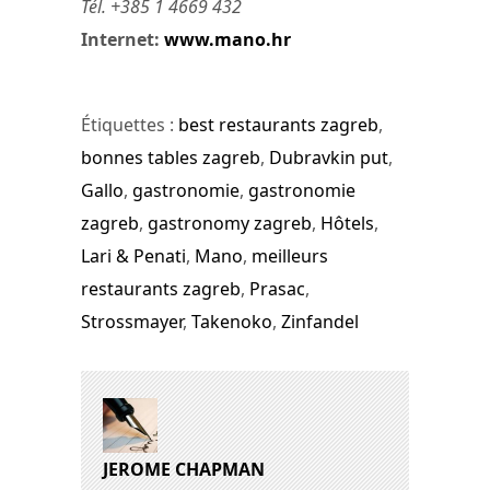
Tél. +385 1 4669 432
Internet:
www.mano.hr
Étiquettes :
best restaurants zagreb
,
bonnes tables zagreb
,
Dubravkin put
,
Gallo
,
gastronomie
,
gastronomie
zagreb
,
gastronomy zagreb
,
Hôtels
,
Lari & Penati
,
Mano
,
meilleurs
restaurants zagreb
,
Prasac
,
Strossmayer
,
Takenoko
,
Zinfandel
JEROME CHAPMAN