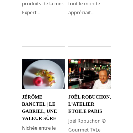
produits de la mer.
tout le monde
Expert...
appréciait...
22 mai 2018
4 décembre 2017
JÉRÔME
JOËL ROBUCHON,
BANCTEL | LE
L’ATELIER
GABRIEL, UNE
ETOILE PARIS
VALEUR SÛRE
Joël Robuchon ©
Nichée entre le
Gourmet TVLe