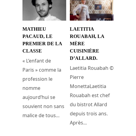
MATHIEU
LAETITIA
PACAUD, LE
ROUABAH, LA
PREMIER DE LA
MÈRE
CLASSE
CUISINIÈRE
D’ALLARD.
« L’enfant de
Laetitia Rouabah ©
Paris » comme la
Pierre
profession le
MonettaLaetitia
nomme
Rouabah est chef
aujourd’hui se
du bistrot Allard
souvient non sans
depuis trois ans.
malice de tous...
Après...
14 juillet 2016