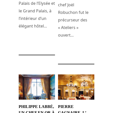
Palais de l’Elysée et
chef Joël
le Grand Palais, à
Robuchon fut le
l’intérieur d’un
précurseur des
élégant hôtel...
« Ateliers »
ouvert...
24 novembre 2017
22 mai 2017
PHILIPPE LABBÉ,
PIERRE
UN CHEF EN OR À
GAGNAIRE, L’