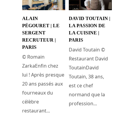
ALAIN
DAVID TOUTAIN |
PÉGOURET | LE
LA PASSION DE
SERGENT
LA CUISINE |
RECRUTEUR |
PARIS
PARIS
David Toutain ©
© Romain
Restaurant David
ZarkaEnfin chez
ToutainDavid
lui ! Après presque
Toutain, 38 ans,
20 ans passés aux
est ce chef
fourneaux du
normand que la
célèbre
profession...
restaurant...
11 novembre 2019
16 novembre 2019