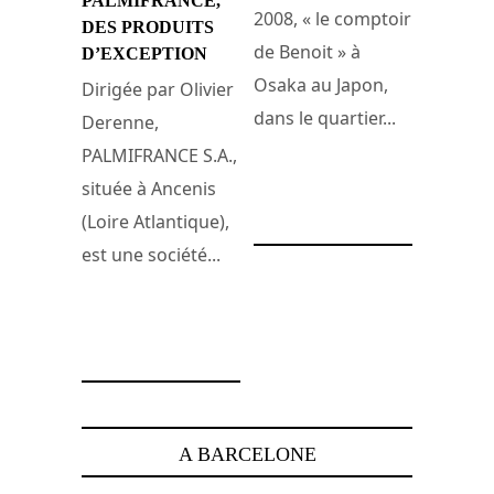
PALMIFRANCE,
2008, « le comptoir
DES PRODUITS
de Benoit » à
D’EXCEPTION
Osaka au Japon,
Dirigée par Olivier
dans le quartier...
Derenne,
PALMIFRANCE S.A.,
située à Ancenis
1 octobre 2008
(Loire Atlantique),
est une société...
10 mars 2009
A BARCELONE