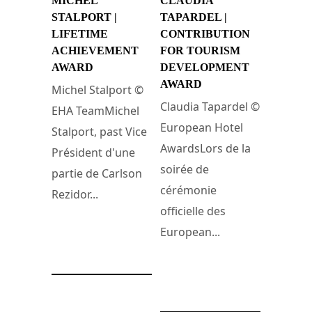
MICHEL
CLAUDIA
STALPORT |
TAPARDEL |
LIFETIME
CONTRIBUTION
ACHIEVEMENT
FOR TOURISM
AWARD
DEVELOPMENT
AWARD
Michel Stalport ©
Claudia Tapardel ©
EHA TeamMichel
European Hotel
Stalport, past Vice
AwardsLors de la
Président d'une
soirée de
partie de Carlson
cérémonie
Rezidor...
officielle des
European...
13 octobre 2022
13 octobre 2022