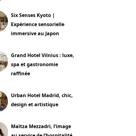
24 juillet 2026
Six Senses Kyoto |
Expérience sensorielle
immersive au Japon
t 2026
Grand Hotel Vilnius : luxe,
spa et gastronomie
raffinée
t 2026
Urban Hotel Madrid, chic,
design et artistique
2 juillet 2026
Maïtza Mezzadri, l’image
au service de l’hospitalité