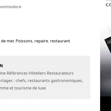
e Commodore
s de mer
,
Poissons
,
repaire
,
restaurant
AN
ine Références Hôteliers Restaurateurs
rtages : chefs, restaurants gastronomiques,
amme et tourisme de luxe