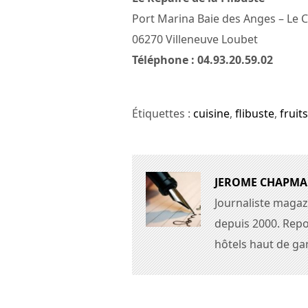
Port Marina Baie des Anges – L
06270 Villeneuve Loubet
Téléphone : 04.93.20.59.02
Étiquettes :
cuisine
,
flibuste
,
fruit
JEROME CHAPM
Journaliste magaz
depuis 2000. Repo
hôtels haut de g