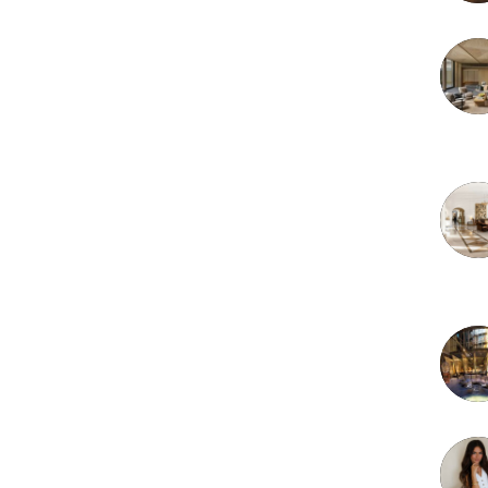
3 juille
2 juille