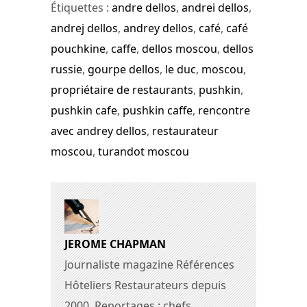
Étiquettes :
andre dellos
,
andrei dellos
,
andrej dellos
,
andrey dellos
,
café
,
café
pouchkine
,
caffe
,
dellos moscou
,
dellos
russie
,
gourpe dellos
,
le duc
,
moscou
,
propriétaire de restaurants
,
pushkin
,
pushkin cafe
,
pushkin caffe
,
rencontre
avec andrey dellos
,
restaurateur
moscou
,
turandot moscou
JEROME CHAPMAN
Journaliste magazine Références
Hôteliers Restaurateurs depuis
2000. Reportages : chefs,