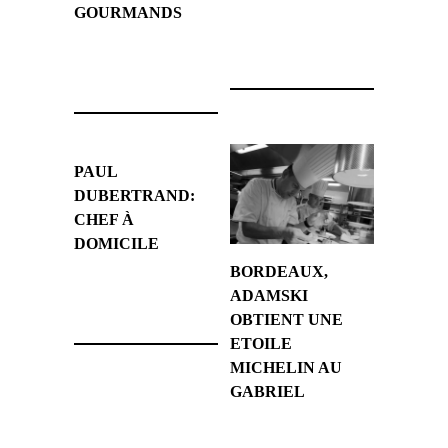
GOURMANDS
20 juin 2011
3 août 2011
PAUL
DUBERTRAND:
CHEF À
DOMICILE
BORDEAUX,
21 mai 2011
ADAMSKI
OBTIENT UNE
ETOILE
MICHELIN AU
GABRIEL
3 mars 2010