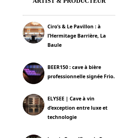
ARTIST & PRODUCTEUR
11 avril 2026
Ciro’s & Le Pavillon : à
l’Hermitage Barrière, La
Baule
18 juin 2025
BEER150 : cave à bière
professionnelle signée Frio.
15 juin 2025
ELYSEE | Cave à vin
d’exception entre luxe et
technologie
15 juin 2025